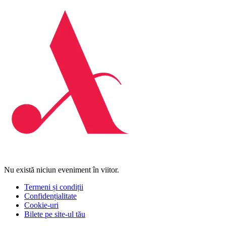
Nu există niciun eveniment în viitor.
Termeni și condiții
Confidențialitate
Cookie-uri
Bilete pe site-ul tău