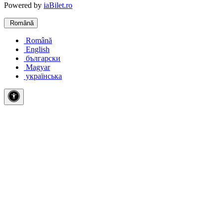
Powered by
iaBilet.ro
Română
Română
English
български
Magyar
українська